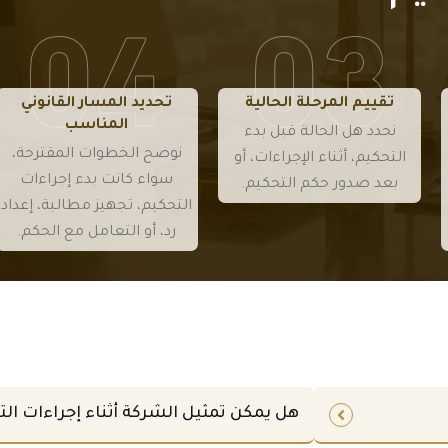
إجراءات
إجراءات
والعملا
والعملا
التحكيم
التحكيم
ء
ء
.
.
والمقاول
والمقاول
ين.
ين.
تقييم المرحلة الحالية
تحديد المسار القانوني
المناسب
نحدد هل الحالة قبل بدء
نوضح الخطوات المقترحة،
التحكيم، أثناء الإجراءات، أو
سواء كانت بدء إجراءات
بعد صدور حكم التحكيم.
التحكيم، تجهيز مطالبة، إعداد
رد، أو التعامل مع الحكم.
هل يمكن تمثيل الشركة أثناء إجراءات ال