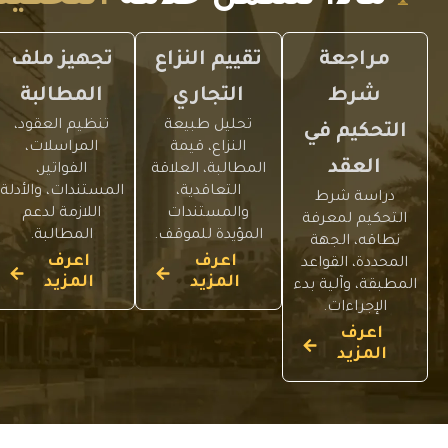
مراجعة
تقييم النزاع
تجهيز ملف
شرط
التجاري
المطالبة
تحليل طبيعة
تنظيم العقود،
التحكيم في
النزاع، قيمة
المراسلات،
العقد
المطالبة، العلاقة
الفواتير،
التعاقدية،
المستندات، والأدلة
دراسة شرط
والمستندات
اللازمة لدعم
التحكيم لمعرفة
المؤيدة للموقف.
المطالبة.
نطاقه، الجهة
اعرف
اعرف
المحددة، القواعد
المزيد
المزيد
المطبقة، وآلية بدء
الإجراءات.
اعرف
المزيد
د
د