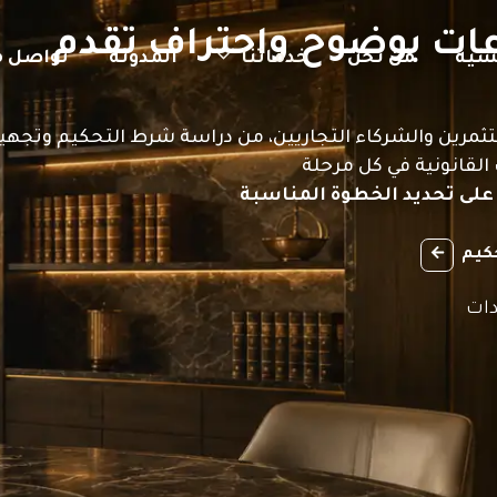
زاعات بوضوح واحتراف تقدم
يسية
من نحن
خدماتنا
المدونة
تواصل م
ستثمرين والشركاء التجاريين، من دراسة شرط التحكيم وتجهي
 القانونية في كل مرحلة
لى تحديد الخطوة المناسبة
حكيم
دات