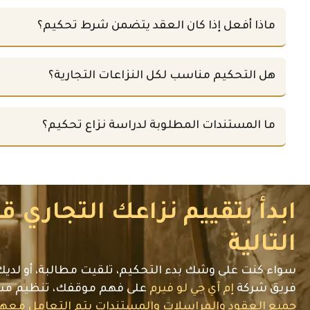
ماذا أفعل إذا كان العقد يتضمن شرط تحكيم؟
هل التحكيم مناسب لكل النزاعات التجارية؟
ما المستندات المطلوبة لدراسة نزاع تحكيم؟
ابدأ بتقييم نزاعك التجاري ق
التالية
سواء كنت على وشك بدء التحكيم، تلقيت مطالبة، أو ل
فريق شركة
إم آي جي لو فيرم
على فهم موقفك، تنظيم مستن
جميع العقود والمراسلات والمستندات يتم التعامل معها