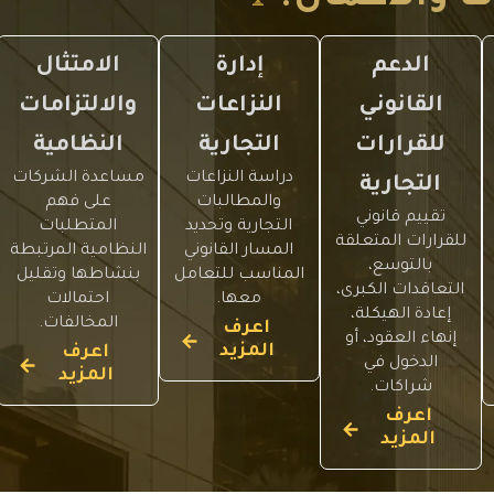
الدعم
إدارة
الامتثال
القانوني
النزاعات
والالتزامات
للقرارات
التجارية
النظامية
دراسة النزاعات
مساعدة الشركات
التجارية
والمطالبات
على فهم
تقييم قانوني
التجارية وتحديد
المتطلبات
للقرارات المتعلقة
المسار القانوني
النظامية المرتبطة
بالتوسع،
المناسب للتعامل
بنشاطها وتقليل
التعاقدات الكبرى،
معها.
احتمالات
إعادة الهيكلة،
المخالفات.
اعرف
إنهاء العقود، أو
المزيد
اعرف
الدخول في
المزيد
شراكات.
اعرف
المزيد