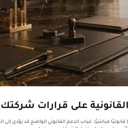
لقانونية على قرارات شركتك 
انونيًا مباشرًا. غياب الدعم القانوني الواضح قد يؤدي إلى ال