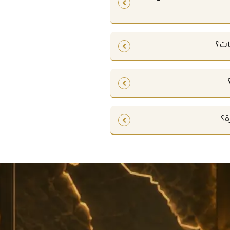
ات؟
ة؟