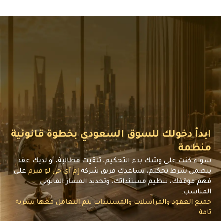
بدأ دخولك للسوق السعودي بخطوة قانونية
نظمة
واء كنت على وشك بدء التحكيم، تلقيت مطالبة، أو لديك عقد
تضمن شرط تحكيم، يساعدك فريق شركة
إم آي جي لو فيرم
على
هم موقفك، تنظيم مستنداتك، وتحديد المسار القانوني
لمناسب.
ميع العقود والمراسلات والمستندات يتم التعامل معها بسرية
امة