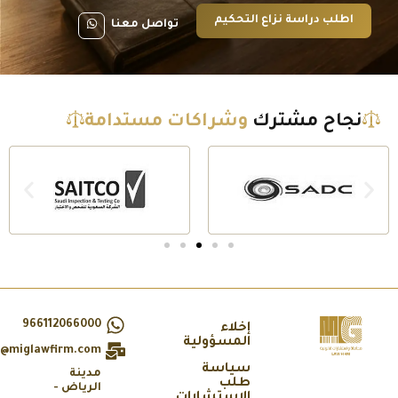
اطلب دراسة نزاع التحكيم
تواصل معنا
نجاح مشترك
وشراكات مستدامة
966112066000
إخلاء
المسؤولية
info@miglawfirm.com
سياسة
مدينة
طلب
الرياض -