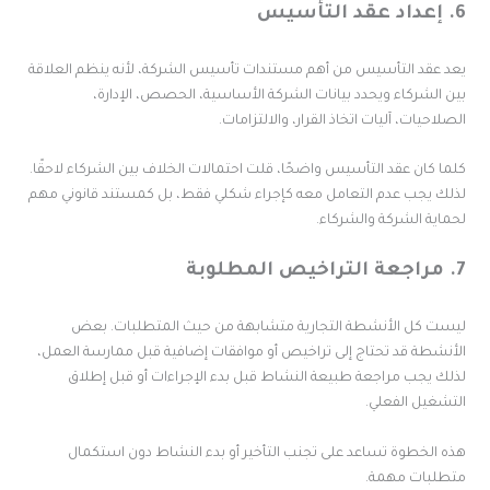
عقد التأسيس
عد عقد التأسيس من أهم مستندات تأسيس الشركة، لأنه ينظم العلاقة
ين الشركاء ويحدد بيانات الشركة الأساسية، الحصص، الإدارة،
لصلاحيات، آليات اتخاذ القرار، والالتزامات.
لما كان عقد التأسيس واضحًا، قلت احتمالات الخلاف بين الشركاء لاحقًا.
ذلك يجب عدم التعامل معه كإجراء شكلي فقط، بل كمستند قانوني مهم
حماية الشركة والشركاء.
اخيص المطلوبة
يست كل الأنشطة التجارية متشابهة من حيث المتطلبات. بعض
لأنشطة قد تحتاج إلى تراخيص أو موافقات إضافية قبل ممارسة العمل،
ذلك يجب مراجعة طبيعة النشاط قبل بدء الإجراءات أو قبل إطلاق
لتشغيل الفعلي.
ذه الخطوة تساعد على تجنب التأخير أو بدء النشاط دون استكمال
تطلبات مهمة.