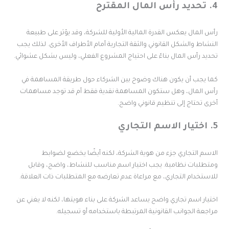
س المال المقترح
أس المال يعكس القدرة المالية الأولية للشركة، وقد يؤثر على طبيعة
لنشاط والشكل القانوني والثقة التجارية أمام الأطراف الأخرى. لذلك يجب
حديد رأس المال بناءً على احتياج المشروع الفعلي، وليس بشكل عشوائي.
ما يجب أن يكون هناك وضوح بين الشركاء حول طريقة المساهمة في
أس المال، وهل ستكون المساهمة نقدية فقط أم قد توجد مساهمات
خرى تحتاج إلى تنظيم قانوني واضح.
اسم التجاري
لاسم التجاري جزء من هوية الشركة، لكنه أيضًا يخضع لضوابط
متطلبات نظامية. يجب اختيار اسم مناسب للنشاط، واضح، وقابل
لاستخدام التجاري، مع مراعاة عدم تعارضه مع المتطلبات ذات العلاقة.
ختيار اسم تجاري واضح يساعد الشركة على بناء هويتها، لكنه لا يغني عن
راجعة الجوانب القانونية المرتبطة باستخدامه أو تسجيله.