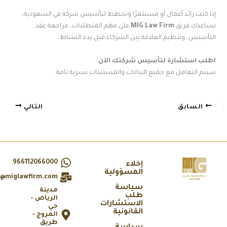
ذا كنت رائد أعمال أو مستثمرًا وتخطط لتأسيس شركة في السعودية،
ساعدك فريق
MIG Law Firm
على فهم المتطلبات، مراجعة عقد
لتأسيس، وتنظيم العلاقة بين الشركاء قبل بدء النشاط.
طلب استشارة لتأسيس شركتك الآن
يتم التعامل مع جميع البيانات والمستندات بسرية تامة.
السابق
التالي
966112066000
إخلاء
المسؤولية
info@miglawfirm.com
سياسة
مدينة
طلب
الرياض -
الاستشارات
حي
القانونية
المروج -
طريق