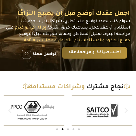
جعل عقدك أوضح قبل أن يصبح التزامًا
واء كنت بصدد توقيع عقد تجاري، شراكة، توريد، خدمات،
ستثمار، أو عقد عمل، يساعدك فريق شركة
إم آي جي لو فيرم
على
راجعة البنود، تقليل المخاطر، وحماية حقوقك قبل التوقيع.
ميع العقود والمستندات يتم التعامل معها بسرية تامة
اطلب صياغة أو مراجعة عقد
تواصل معنا
نجاح مشترك
وشراكات مستدامة