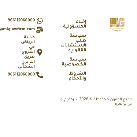
966112066000
إخلاء
المسؤولية
info@miglawfirm.com
سياسة
مدينة
طلب
الرياض -
الاستشارات
حي
القانونية
المروج -
طريق
سياسة
الدائري
الخصوصية
الشمالي
الشروط
966112066000
والأحكام
جميع الحقوق محفوظة © 2026 شركة إم آي
 لو فيرم