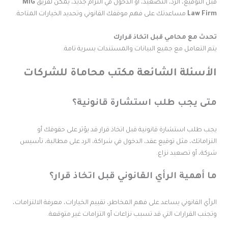
بل التوقيع، الرد، التصعيد، أو الدخول في التزام جديد، يمكن لفريق
MIG
Law Fir
مساعدتك على فهم موقفك القانوني وتحديد الخيارات المتاحة.
حدث مع محامي قبل اتخاذ قرارك
تم التعامل مع جميع البيانات والمستندات بسرية تامة.
لأسئلة الشائعة مكتب محاماة للشركات
تى يجب طلب استشارة قانونية؟
جب طلب استشارة قانونية قبل اتخاذ قرار قد يؤثر على حقوقك أو
لتزاماتك، مثل توقيع عقد، الدخول في شراكة، الرد على مطالبة، تأسيس
ركة، أو تصعيد نزاع.
ا أهمية الرأي القانوني قبل اتخاذ قرار؟
لرأي القانوني يساعد على فهم المخاطر، تقييم الخيارات، معرفة الالتزامات،
تجنب القرارات التي قد تسبب نزاعات أو التزامات غير متوقعة.