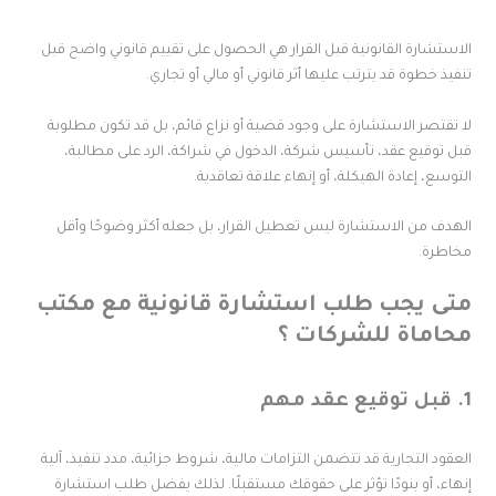
لاستشارة القانونية قبل القرار هي الحصول على تقييم قانوني واضح قبل
نفيذ خطوة قد يترتب عليها أثر قانوني أو مالي أو تجاري.
ا تقتصر الاستشارة على وجود قضية أو نزاع قائم، بل قد تكون مطلوبة
بل توقيع عقد، تأسيس شركة، الدخول في شراكة، الرد على مطالبة،
لتوسع، إعادة الهيكلة، أو إنهاء علاقة تعاقدية.
لهدف من الاستشارة ليس تعطيل القرار، بل جعله أكثر وضوحًا وأقل
خاطرة.
تى يجب طلب استشارة قانونية مع مكتب
حاماة للشركات ؟
عقد مهم
لعقود التجارية قد تتضمن التزامات مالية، شروط جزائية، مدد تنفيذ، آلية
نهاء، أو بنودًا تؤثر على حقوقك مستقبلًا. لذلك يفضل طلب استشارة