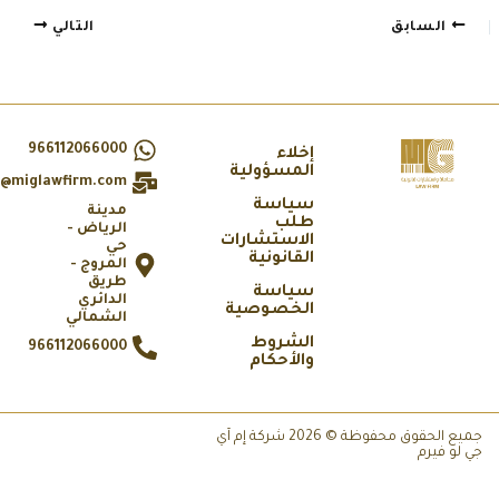
السابق
التالي
966112066000
إخلاء
المسؤولية
info@miglawfirm.com
سياسة
مدينة
طلب
الرياض -
الاستشارات
حي
القانونية
المروج -
طريق
سياسة
الدائري
الخصوصية
الشمالي
الشروط
966112066000
والأحكام
جميع الحقوق محفوظة © 2026 شركة إم آي
 لو فيرم