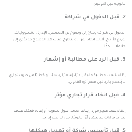
انونية قبل التوقيع.
ول في شراكة
لدخول في شراكة يحتاج إلى وضوح في الحصص، الإدارة، المسؤوليات،
وزيع الأرباح، آليات اتخاذ القرار، والتخارج. غياب هذا الوضوح قد يؤدي إلى
لافات لاحقًا.
ى مطالبة أو إشعار
ذا استلمت مطالبة مالية، إنذارًا، إشعارًا رسميًا، أو خطابًا من طرف تجاري،
ا يُنصح بالرد قبل فهم أثره القانوني.
 قرار تجاري مؤثر
نهاء عقد، تغيير مورد، إيقاف خدمة، قبول تسوية، أو إعادة هيكلة علاقة
جارية قرارات قد تحمل أثرًا قانونيًا، حتى لو بدت إدارية.
 أو تعديل هيكلها